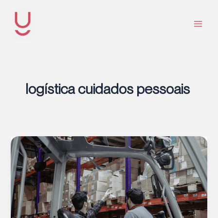
Ir
al
contenido
Main
Men
logística cuidados pessoais