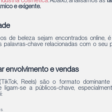
indústria cosmética
. Abaixo, analisamos as
tá
mico e exigente.
dade
os de beleza sejam encontrados online, 
s palavras-chave relacionadas com o seu 
rar envolvimento e vendas
(TikTok, Reels) são o formato dominan
 ligam-se a públicos-chave, especialmen
i:
s.