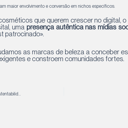
ram maior envolvimento e conversão em nichos específicos.
osméticos que querem crescer no digital, o 
ital, uma
presença autêntica nas mídias soc
st patrocinado».
judamos as marcas de beleza a conceber es
 exigentes e constroem comunidades fortes.
Trending Corporate na China Beauty Expo 2025: Inovação, sustentabilidade e expansão global