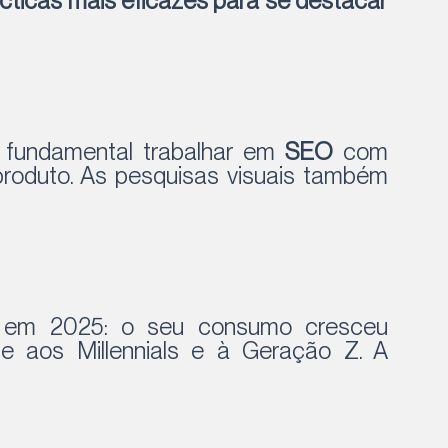
cticas mais eficazes para se destacar
é fundamental trabalhar em
SEO
com
produto. As pesquisas visuais também
te em 2025: o seu consumo cresceu
te aos Millennials e à Geração Z. A