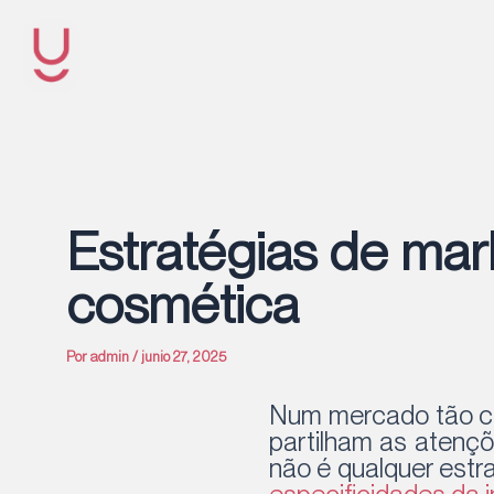
Ir
al
contenido
Estratégias de mar
cosmética
Por
admin
/
junio 27, 2025
Num mercado tão co
partilham as atençõ
não é qualquer estr